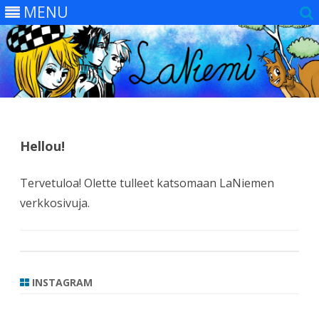
MENU
Skip
to
content
Hellou!
Tervetuloa! Olette tulleet katsomaan LaNiemen
verkkosivuja.
INSTAGRAM