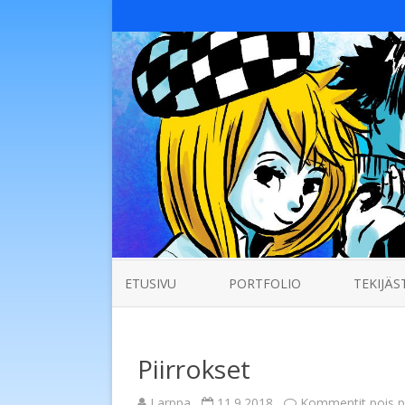
ETUSIVU
PORTFOLIO
TEKIJÄS
Piirrokset
Larppa
11.9.2018
Kommentit pois p