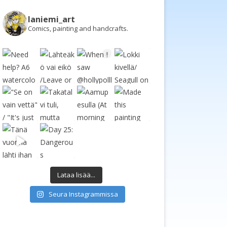
laniemi_art
Comics, painting and handcrafts.
Lataa lisää...
Seura Instagrammissa