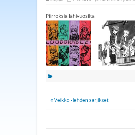
Piirroksia lähivuosilta.
Artikkelien
Veikko -lehden sarjikset
selaus