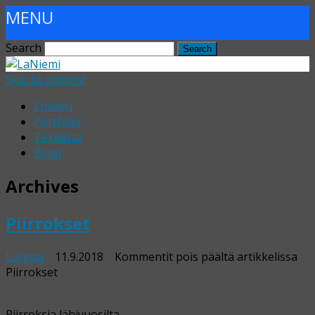
MENU
Search
Skip to content
Etusivu
Portfolio
Tekijästä
Blogi
Archives
Piirrokset
Larppa
11.9.2018
Kommentit pois päältä
artikkelissa
Piirrokset
Piirroksia lähivuosilta.