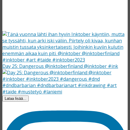
Day 25: Dangerous @inktoberfinland @inktober #ink
Lataa lisää...