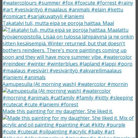
Takatalvi tuli, mutta eipä se poroja haittaa. Maal
Aamupesulla (At morning wash) #watercolor #mornin
Made this painting for my daughter. She liked it.