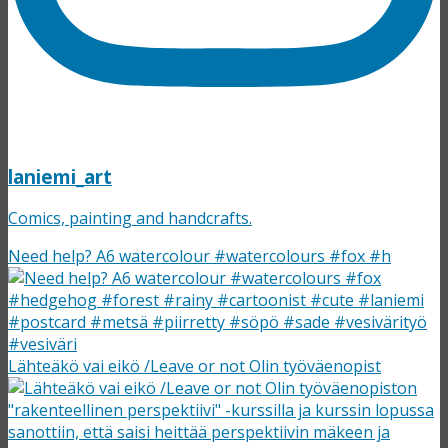
laniemi_art
Comics, painting and handcrafts.
Need help? A6 watercolour #watercolours #fox #h
Lähteäkö vai eikö /Leave or not Olin työväenopist