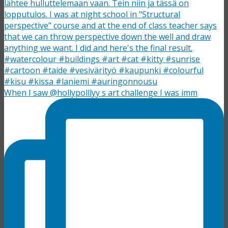
When I saw @hollypolllyy s art challenge I was imm